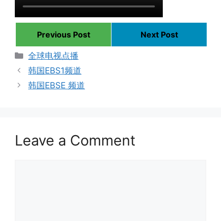
Previous Post
Next Post
Categories
全球电视点播
韩国EBS1频道
韩国EBSE 频道
Leave a Comment
Comment