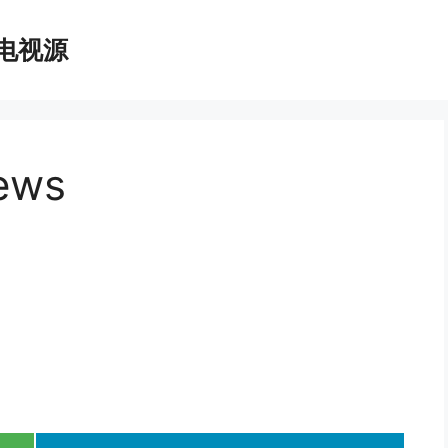
播电视源
ews