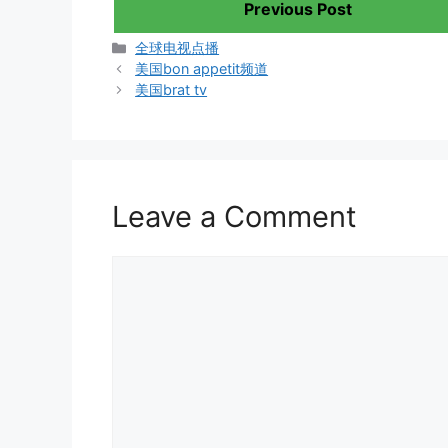
Previous Post
Categories
全球电视点播
美国bon appetit频道
美国brat tv
Leave a Comment
Comment