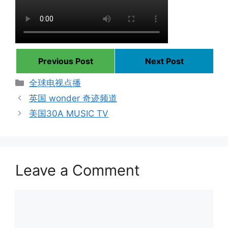
Previous Post
Next Post
Categories
全球电视点播
英国 wonder 奇迹频道
美国30A MUSIC TV
Leave a Comment
Comment