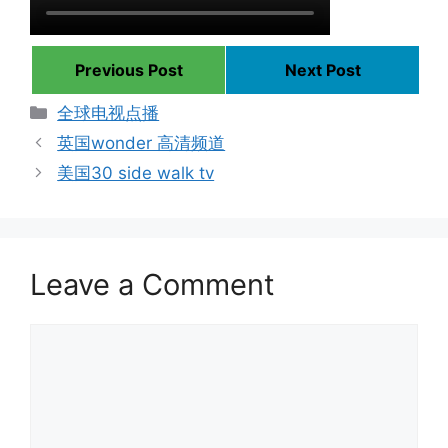
Previous Post
Next Post
Categories
全球电视点播
英国wonder 高清频道
美国30 side walk tv
Leave a Comment
Comment