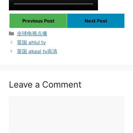
Previous Post
Next Post
Categories
全球电视点播
英国 ahlul tv
英国 akaal tv高清
Leave a Comment
Comment