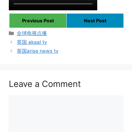
Previous Post
Next Post
Categories
全球电视点播
英国 akaal tv
英国arise news tv
Leave a Comment
Comment