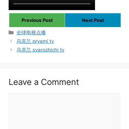
Previous Post
Next Post
Categories
全球电视点播
乌克兰 pryami tv
乌克兰 svarozhichi tv
Leave a Comment
Comment