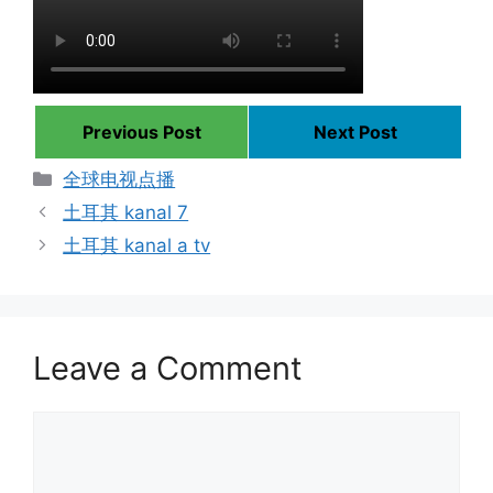
Previous Post
Next Post
Categories
全球电视点播
土耳其 kanal 7
土耳其 kanal a tv
Leave a Comment
Comment