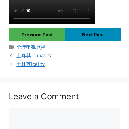
Previous Post
Next Post
Categories
全球电视点播
土耳其 hunat tv
土耳其icel tv
Leave a Comment
Comment