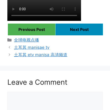
Previous Post
Next Post
Categories
全球电视点播
土耳其 manisae tv
土耳其 etv manisa 高清频道
Leave a Comment
Comment