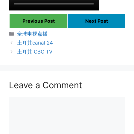
Previous Post
Next Post
Categories
全球电视点播
土耳其canal 24
土耳其 CBC TV
Leave a Comment
Comment