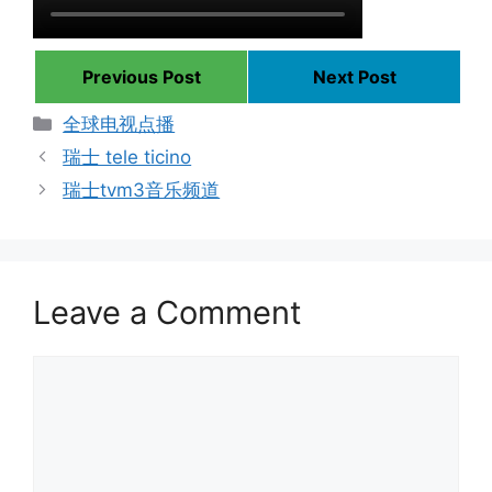
Previous Post
Next Post
Categories
全球电视点播
瑞士 tele ticino
瑞士tvm3音乐频道
Leave a Comment
Comment