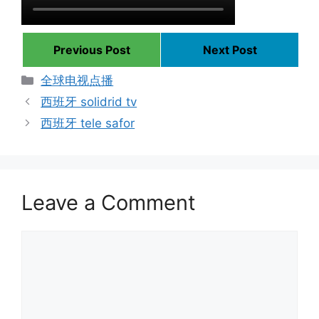
Previous Post
Next Post
Categories
全球电视点播
西班牙 solidrid tv
西班牙 tele safor
Leave a Comment
Comment