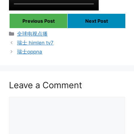
Previous Post
Next Post
Categories
全球电视点播
瑞士 himlen tv7
瑞士oppna
Leave a Comment
Comment