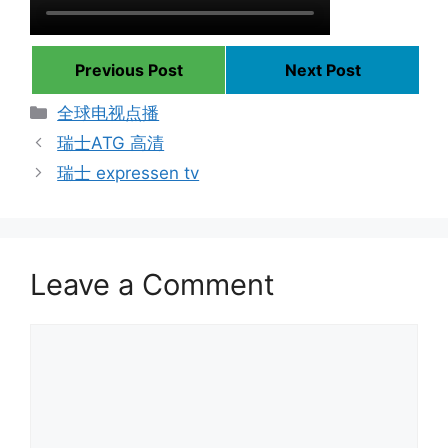
Previous Post
Next Post
Categories
全球电视点播
瑞士ATG 高清
瑞士 expressen tv
Leave a Comment
Comment