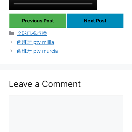
Previous Post
Next Post
Categories
全球电视点播
西班牙 ptv millia
西班牙 ptv murcia
Leave a Comment
Comment