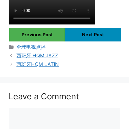
Previous Post
Next Post
Categories
全球电视点播
西班牙 HQM JAZZ
西班牙HQM LATIN
Leave a Comment
Comment