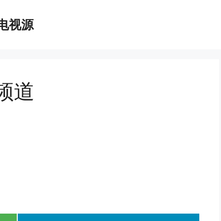
播电视源
 频道