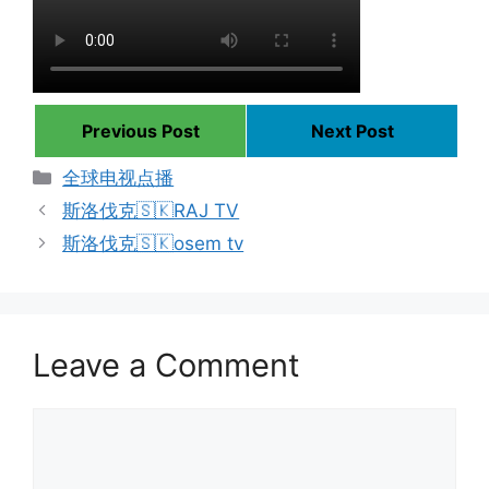
Previous Post
Next Post
Categories
全球电视点播
斯洛伐克🇸🇰RAJ TV
斯洛伐克🇸🇰osem tv
Leave a Comment
Comment