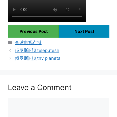
Previous Post
Next Post
Categories
全球电视点播
俄罗斯🇷🇺teleputesh
俄罗斯🇷🇺tnv planeta
Leave a Comment
Comment