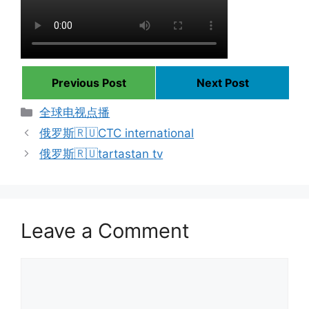
Previous Post
Next Post
Categories
全球电视点播
俄罗斯🇷🇺CTC international
俄罗斯🇷🇺tartastan tv
Leave a Comment
Comment