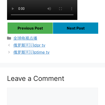
Previous Post
Next Post
Categories
全球电视点播
俄罗斯🇷🇺ldpr tv
俄罗斯🇷🇺lptime tv
Leave a Comment
Comment