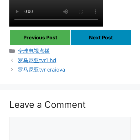
Previous Post
Next Post
Categories
全球电视点播
罗马尼亚tvr1 hd
罗马尼亚tvr craiova
Leave a Comment
Comment