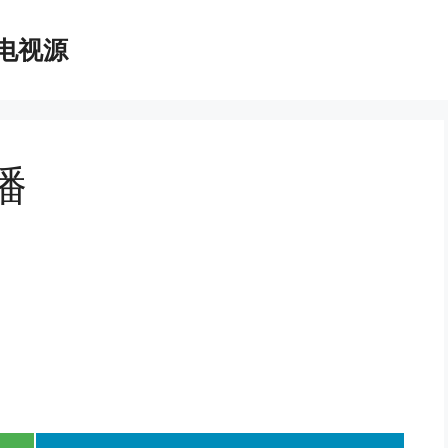
播电视源
播