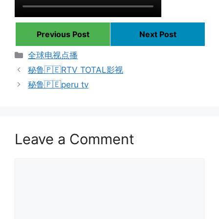
Previous Post
Next Post
Categories
全球电视点播
秘鲁🇵🇪RTV TOTAL影视
秘鲁🇵🇪peru tv
Leave a Comment
Comment