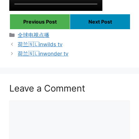
Previous Post
Next Post
Categories
全球电视点播
荷兰🇳🇱inwilds tv
荷兰🇳🇱inwonder tv
Leave a Comment
Comment