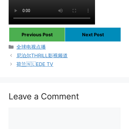
Previous Post
Next Post
Categories
全球电视点播
尼泊尔THRILL影视频道
荷兰🇳🇱EDE TV
Leave a Comment
Comment