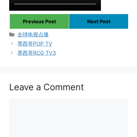
Previous Post
Next Post
Categories
全球电视点播
墨西哥POP TV
墨西哥RCG TV3
Leave a Comment
Comment