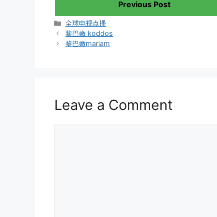
Previous Post
Categories
全球电视点播
黎巴嫩 koddos
黎巴嫩mariam
Leave a Comment
Comment