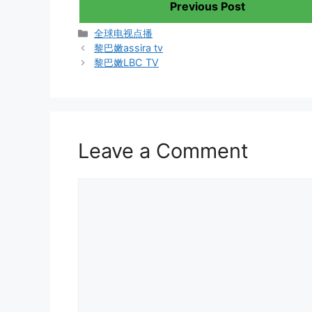
Previous Post
Categories
全球电视点播
黎巴嫩assira tv
黎巴嫩LBC TV
Leave a Comment
Comment