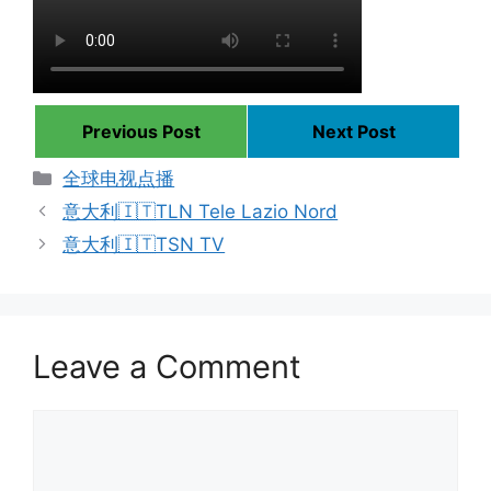
Previous Post
Next Post
Categories
全球电视点播
意大利🇮🇹TLN Tele Lazio Nord
意大利🇮🇹TSN TV
Leave a Comment
Comment