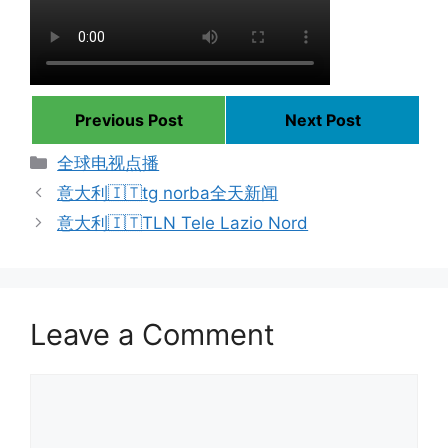
Previous Post
Next Post
Categories
全球电视点播
意大利🇮🇹tg norba全天新闻
意大利🇮🇹TLN Tele Lazio Nord
Leave a Comment
Comment