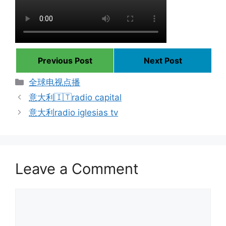
Previous Post
Next Post
Categories
全球电视点播
意大利🇮🇹radio capital
意大利radio iglesias tv
Leave a Comment
Comment