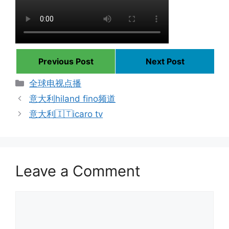
Previous Post
Next Post
Categories
全球电视点播
意大利hiland fino频道
意大利🇮🇹icaro tv
Leave a Comment
Comment