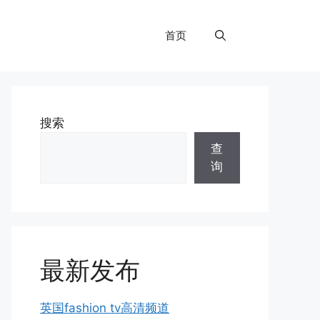
首页
搜索
查
询
最新发布
英国fashion tv高清频道