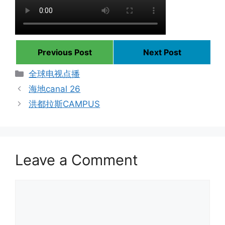
Previous Post
Next Post
Categories
全球电视点播
海地canal 26
洪都拉斯CAMPUS
Leave a Comment
Comment