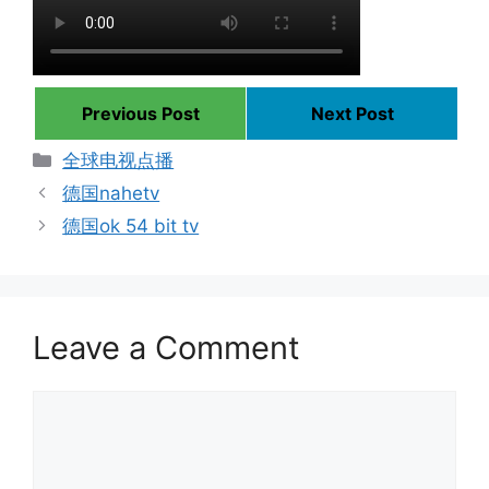
Previous Post
Next Post
Categories
全球电视点播
德国nahetv
德国ok 54 bit tv
Leave a Comment
Comment