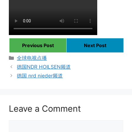
Previous Post
Next Post
Categories
全球电视点播
德国NDR HOILSEN频道
德国 nrd nieder频道
Leave a Comment
Comment