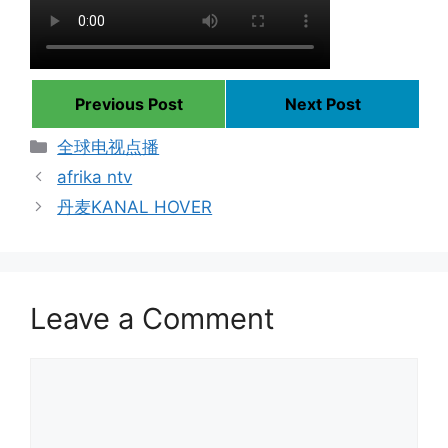
Previous Post
Next Post
Categories
全球电视点播
afrika ntv
丹麦KANAL HOVER
Leave a Comment
Comment