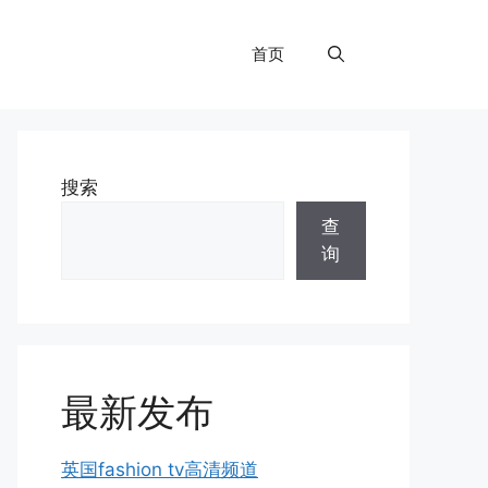
首页
搜索
查
询
最新发布
英国fashion tv高清频道