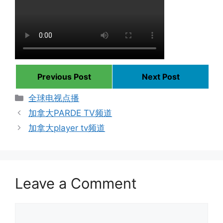
Previous Post
Next Post
Categories
全球电视点播
加拿大PARDE TV频道
加拿大player tv频道
Leave a Comment
Comment