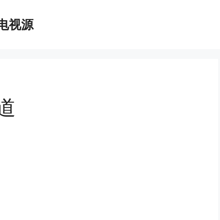
播电视源
道