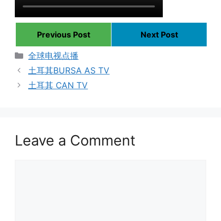
Previous Post
Next Post
Categories
全球电视点播
土耳其BURSA AS TV
土耳其 CAN TV
Leave a Comment
Comment