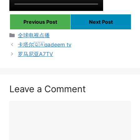
Previous Post
Next Post
Categories
全球电视点播
卡塔尔🇶🇦qadeem tv
罗马尼亚A7TV
Leave a Comment
Comment