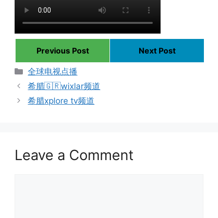
Previous Post
Next Post
Categories
全球电视点播
希腊🇬🇷wixlar频道
希腊xplore tv频道
Leave a Comment
Comment