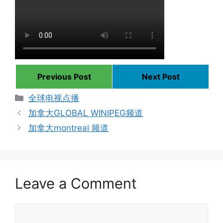
Previous Post
Next Post
Categories
全球电视点播
加拿大GLOBAL WINIPEG频道
加拿大montreal 频道
Leave a Comment
Comment