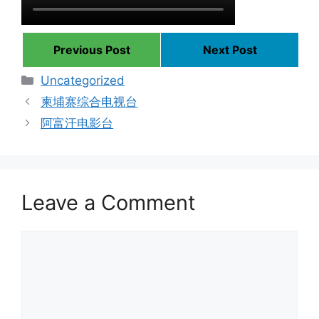
Previous Post
Next Post
Categories
Uncategorized
柬埔寨综合电视台
阿富汗电影台
Leave a Comment
Comment